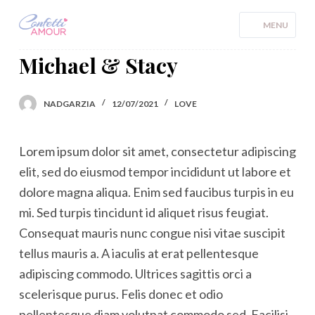
S
MENU
k
i
Michael & Stacy
p
t
NADGARZIA
12/07/2021
LOVE
o
c
Lorem ipsum dolor sit amet, consectetur adipiscing
o
elit, sed do eiusmod tempor incididunt ut labore et
n
dolore magna aliqua. Enim sed faucibus turpis in eu
t
mi. Sed turpis tincidunt id aliquet risus feugiat.
e
Consequat mauris nunc congue nisi vitae suscipit
n
tellus mauris a. A iaculis at erat pellentesque
t
adipiscing commodo. Ultrices sagittis orci a
scelerisque purus. Felis donec et odio
pellentesque diam volutpat commodo sed. Facilisi